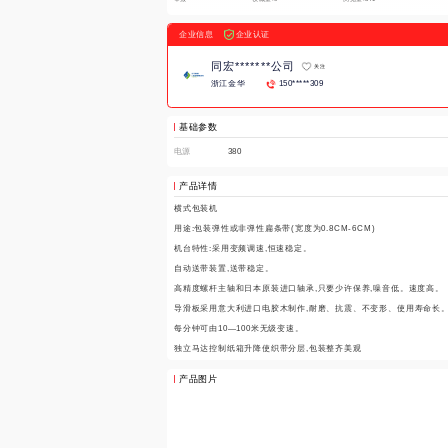
企业信息
企业认证
同宏*******公司
关注
浙江金华
150*****309
基础参数
电源
380
产品详情
横式包装机

用途:包装弹性或非弹性扁条带(宽度为0.8CM-6CM)

机台特性:采用变频调速,恒速稳定。

自动送带装置,送带稳定。

高精度螺杆主轴和日本原装进口轴承,只要少许保养,噪音低。速度高。

导滑板采用意大利进口电胶木制作,耐磨、抗震、不变形、使用寿命长。
每分钟可由10—100米无级变速。

独立马达控制纸箱升降使织带分层,包装整齐美观
产品图片