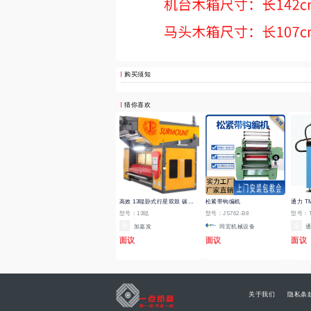
购买须知
猜你喜欢
高效 13辊卧式行星双鼓 碳素磨毛(擦毛)机
松紧带钩编机
型号：13辊
型号：JS762-B8
型号：T
加嘉发
同宏机械设备
通
面议
面议
面议
关于我们
隐私条