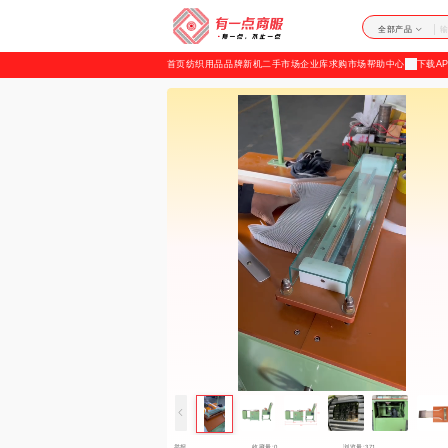
加
全部产品
载
首页
纺织用品
品牌新机
二手市场
企业库
求购市场
帮助中心
下载AP
失
败
举报
收藏量:0
浏览量:371