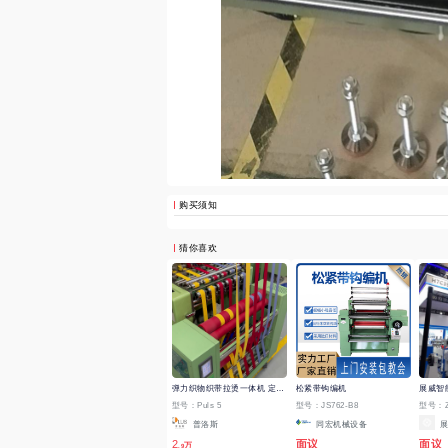
购买须知
猜你喜欢
弹力织物织带拉烫一体机 定型机 干烫机
松紧带钩编机
型号：Puls 5
型号：JS762-B8
型号：Z
普洛斯
同宏机械设备
展
2
面议
面议
.9