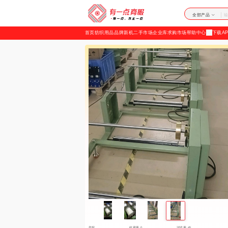
加
全部产品
载
首页
纺织用品
品牌新机
二手市场
企业库
求购市场
帮助中心
下载AP
失
败
举报
收藏量:0
浏览量:45