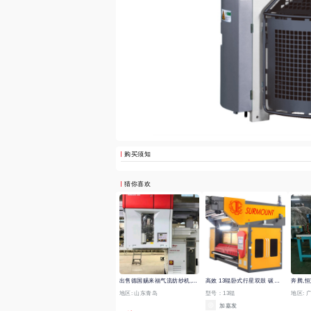
购买须知
猜你喜欢
出售德国赐来福气流纺纱机,充电活机
高效 13辊卧式行星双鼓 碳素磨毛(擦毛)机
奔腾,恒
地区:
山东青岛
型号：13辊
地区:
加嘉发