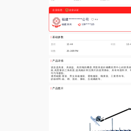
企业信息
企业认证
福建*********公司
关注
福建漳州
139*****115
基础参数
直径
12-44
针距
12-
转数
20-30RPM
产品详情
该款是高速、高效益、高回報的機器,單面高速針織機采用中心針跡系統
統,高質量的三角表面,提高織針和沉降片的使用壽命。具有布面幹凈、毛
均勻等優點。

適用範圍:童裝、男女高級服裝、運動服裝、職業裝、工業用布等。

紗線材料:絲、棉、混紡、滌粘、合成纖維等。
产品图片