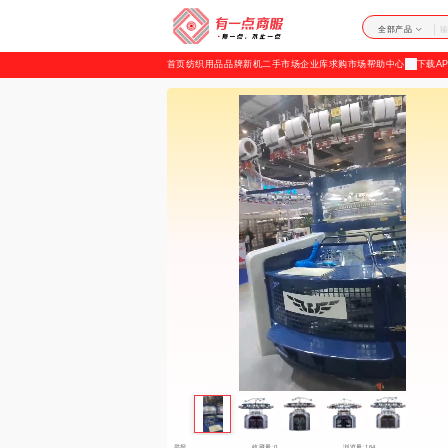
加
全部产品
载
首页
纺织用品
品牌新机
二手市场
企业库
求购市场
帮助中心
下载AP
失
败
举报
收藏量:0
浏览量:164