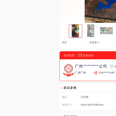
举报
收藏量:0
企业信息
企业认证
广州********公司
广东广州
134*****447
基础参数
电压
220伏
外形尺寸
400*300*300mm