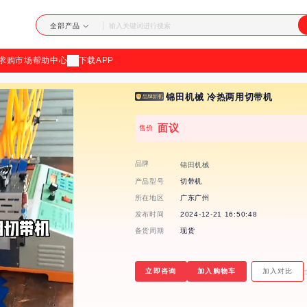
加
全部产品
载
求购市场
帮助中心
下载APP
失
锦田机械 冷热两用切带机
败
面议
售价
品牌
锦田机械
产品型号
切带机
所在地区
广东广州
发布时间
2024-12-21 16:50:48
备货周期
现货
立即咨询
加入购物车
加入对比