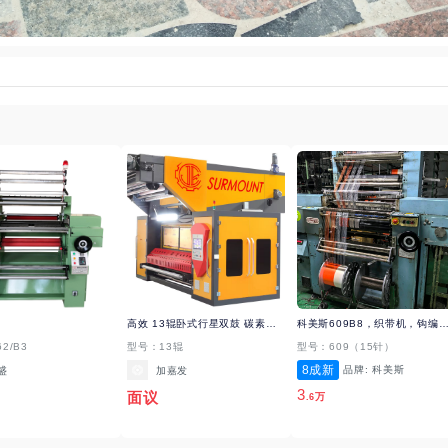
高效 13辊卧式行星双鼓 碳素磨毛(擦毛)机
科美斯609B8，织带机，钩编机，松
2/B3
型号：13辊
型号：609（15针）
8成新
品牌: 科美斯
盛
加嘉发
3
面议
.6