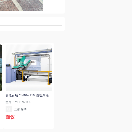
紧带
云泓百纳 YHBN-110 自动穿经机 织造准备、织造及簇绒机械用其他附件(包括专件、器材等)
型号：YHBN-110
云泓百纳
面议