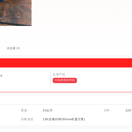
浏览量:26
主营产品
关注
冷热两用切带机
重量
23公斤
功率
12
切断速度
100次每分钟(50mm长度计算)