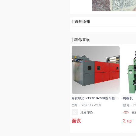
购买须知
猜你喜欢
月发印染 YF2019-200型平幅气流柔软机 平幅洗涤机 拍打机 柔软机
钩编机
型号：YF2019-200
型号：76
月发印染
嘉
面议
2
.8