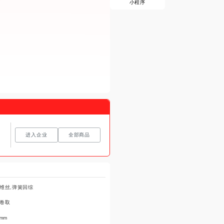
小程序
进入企业
全部商品
维丝,弹簧回综
卷取
0mm