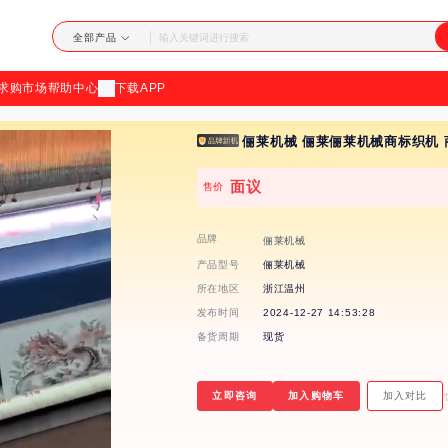
加
全部产品
载
求购市场
帮助中心
下载APP
失
俪莱机械 俪莱俪莱机械商标织机 
败
面议
售价
品牌
俪莱机械
产品型号
俪莱机械
所在地区
浙江温州
发布时间
2024-12-27 14:53:28
备货周期
现货
立即咨询
加入购物车
加入对比