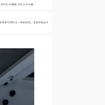
,380伏,50赫兹,允许土10%偏
高效率和可用性为一体的织机。这款织机迄今