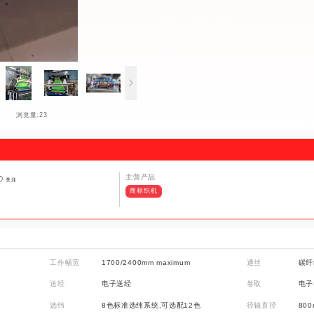
浏览量:23
主营产品
关注
商标织机
工作幅宽
1700/2400mm maximum
通丝
碳纤
送经
电子送经
卷取
电子
选纬
8色标准选纬系统,可选配12色
径轴直径
80