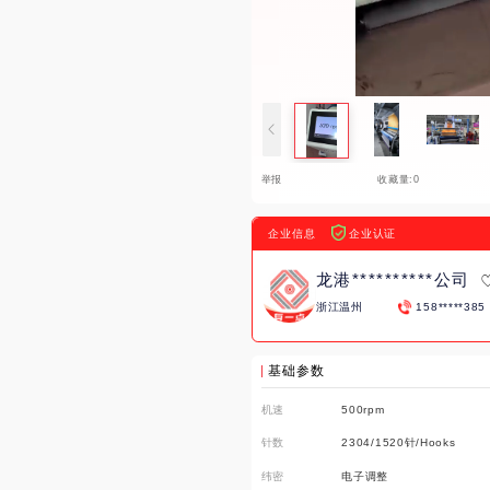
举报
收藏量:0
企业信息
企业认证
龙港**********公司
浙江温州
158*****385
基础参数
机速
500rpm
针数
2304/1520针/Hooks
纬密
电子调整