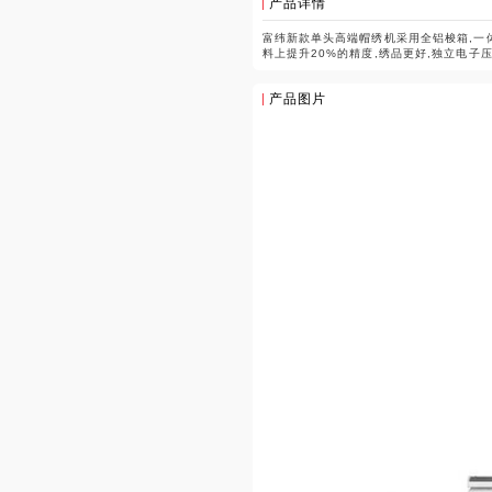
产品详情
富纬新款单头高端帽绣机采用全铝梭箱,一体
料上提升20%的精度,绣品更好,独立电子
产品图片