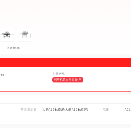
浏览量:26
主营产品
关注
刺绣机及自动装置(单
屏幕显示器
大豪A15触摸屏(大豪A15触摸屏)
电压
AC1