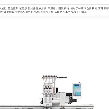
成型,品质更加稳正,安装维修更加方便,采用超小圆弧梭箱,相对于传统市场的梭箱,富纬新研
压脚,在刺绣过程中减少面料抖动,保持面料平整,从而绣作出更加精美的绣品