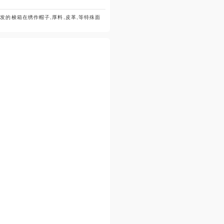
发的梭箱在绣作帽子,厚料,皮革,等特殊面