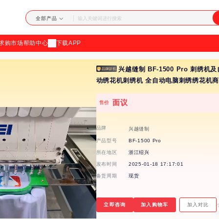
加
全部产品
载
求购市场
帮助中心
下载APP
失
兴越缝制 BF-1500 Pro 刺绣
败
动绣花机刺绣机 全自动电脑刺绣绣花机
面议
售价
品牌
兴越缝制
产品型号
BF-1500 Pro
所在地区
浙江绍兴
发布时间
2025-01-18 17:17:01
备货周期
现货
立即咨询
加入购物车
加入对比